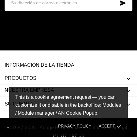
INFORMACIÓN DE LA TIENDA

PRODUCTOS

NUESTRA EMPRESA
This is a cookie agreement request — you can

SU CUENTA
customize it or disable in the backoffice: Modules
/ Module manager / AN Cookie Popup.
done
PRIVACY POLICY
ACCEPT
© 1987-2026 - Anage Perfumarias - Santarém, Portugal -
PT510108504